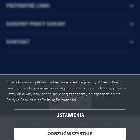
Firmy te działają w charakterze pośredników prezentujących nasze
PRZYDATNE LINKI
treści w postaci wiadomości, ofert, komunikatów mediów
społecznościowych.
GODZINY PRACY SZKOŁY
KONTAKT
Strona korzysta z plików cookies w celu realizacji usług. Możesz określić
Odwiedzin: 861
warunki przechowywania lub dostępu do plików cookies klikając przycisk
Ustawienia. Aby dowiedzieć się więcej zachęcamy do zapoznania się z
Polityką Cookies oraz Polityką Prywatności
.
USTAWIENIA
ZAPISZ WYBRANE
Copyright by spkuchary.mstow.pl
ODRZUĆ WSZYSTKIE
ODRZUĆ WSZYSTKIE
Powered by
2ClickPortal® - Portale nowej generacji