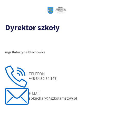
Dyrektor szkoły
mgr Katarzyna Błachowicz
TELEFON
+48 34 32 84 147
E-MAIL
spkuchary@szkolamstow.pl