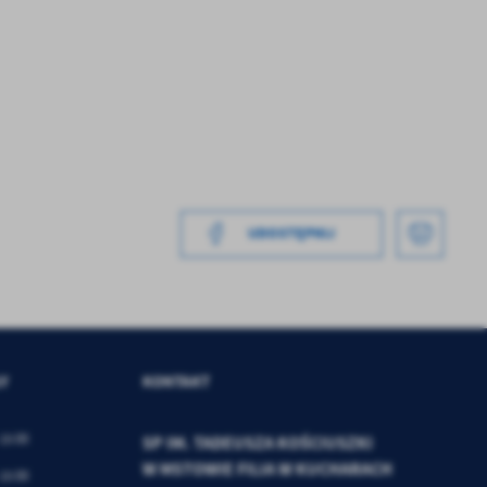
UDOSTĘPNIJ
a
kom
z
ci
ŁY
KONTAKT
 15:00
SP IM. TADEUSZA KOŚCIUSZKI
W MSTOWIE FILIA W KUCHARACH
 15:00