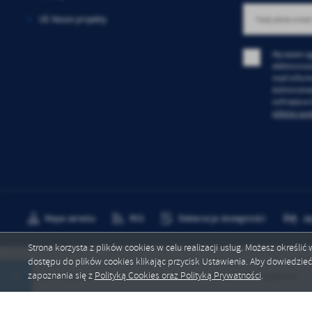
Co
Wi
in
UE Nasze projekty
po
wś
R
Wy
Wyrażam z
fu
elektronic
Dz
mail infor
st
Administra
Pr
cofnięta w
Wi
an
plików coo
in
bę
po
sp
Mapa serwisu
RSS
Deklaracja dostępności
Ję
Strona korzysta z plików cookies w celu realizacji usług. Możesz określi
dostępu do plików cookies klikając przycisk Ustawienia. Aby dowiedzie
Copyright by spkuchary.mstow.pl
zapoznania się z
Polityką Cookies oraz Polityką Prywatności
.
us - spada liczba zachorowań, jest szansa na powstrzymanie epidemii