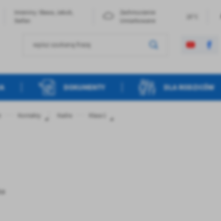
Imieniny: Sława, Jakub,
Zachmurzenie
25°C
Stefan
Umiarkowane
JA
DOKUMENTY
DLA RODZICÓW
t
Kontakty
Kadra
Klasa 1
ka
stawienia